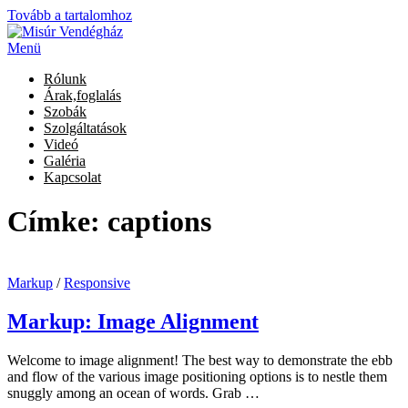
Tovább a tartalomhoz
Menü
Rólunk
Árak,foglalás
Szobák
Szolgáltatások
Videó
Galéria
Kapcsolat
Címke:
captions
Markup
/
Responsive
Markup: Image Alignment
Welcome to image alignment! The best way to demonstrate the ebb
and flow of the various image positioning options is to nestle them
snuggly among an ocean of words. Grab …