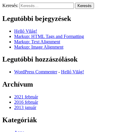
Keresés:
Legutóbbi bejegyzések
Helló Világ!
Markup: HTML Tags and Formatting
Markup: Text Alignment
Markup: Image Alignment
Legutóbbi hozzászólások
WordPress Commenter
-
Helló Világ!
Archívum
2021 február
2016 február
2013 január
Kategóriák