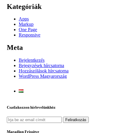
Kategóriák
Apps
Markup
One Page
Responsive
Meta
Bejelentkezés
Bejegyzések hírcsatorna
Hozzászólások hírcsatorna
WordPress Magyarország
Csatlakozzon hírlevelünkhöz
Maradjon Frissítve