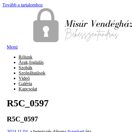
Tovább a tartalomhoz
Menü
Rólunk
Árak,foglalás
Szobák
Szolgáltatások
Videó
Galéria
Kapcsolat
R5C_0597
R5C_0597
2024.11.04.
a bejegyzés dátuma
fuzeskert
írta