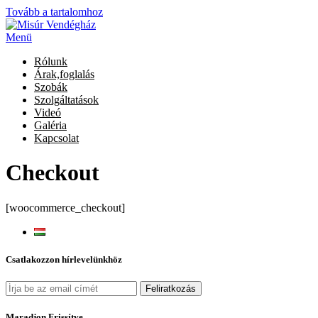
Tovább a tartalomhoz
Menü
Rólunk
Árak,foglalás
Szobák
Szolgáltatások
Videó
Galéria
Kapcsolat
Checkout
[woocommerce_checkout]
Csatlakozzon hírlevelünkhöz
Maradjon Frissítve